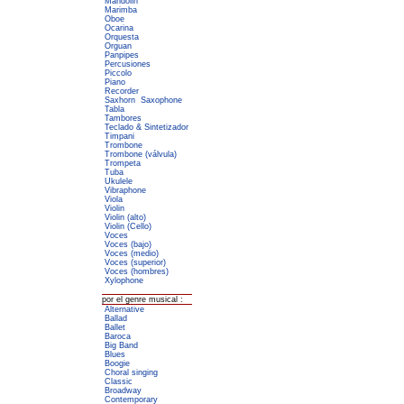
Mandolin
Marimba
Oboe
Ocarina
Orquesta
Orguan
Panpipes
Percusiones
Piccolo
Piano
Recorder
Saxhorn
Saxophone
Tabla
Tambores
Teclado & Sintetizador
Timpani
Trombone
Trombone (válvula)
Trompeta
Tuba
Ukulele
Vibraphone
Viola
Violin
Violin (alto)
Violin (Cello)
Voces
Voces (bajo)
Voces (medio)
Voces (superior)
Voces (hombres)
Xylophone
por el genre musical :
Alternative
Ballad
Ballet
Baroca
Big Band
Blues
Boogie
Choral singing
Classic
Broadway
Contemporary