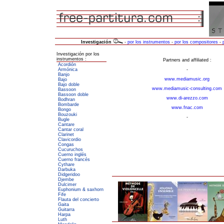
Investigación
-
por los instrumentos
-
por los compositores
-
Investigación por los
instrumentos :
Acordión
Armónica
Banjo
Bajo
Bajo doble
Bassoon
Bassoon doble
Bodhran
Bombarde
Bongo
Bouzouki
Bugle
Cantare
Cantar coral
Clarinet
Clavicordio
Congas
Cucuruchos
Cuerno inglés
Cuerno francés
Cythare
Darbuka
Didgeridoo
Djembe
Dulcimer
Euphonium & saxhorn
Fife
Flauta del concierto
Gaita
Guitarra
Harpa
Luth