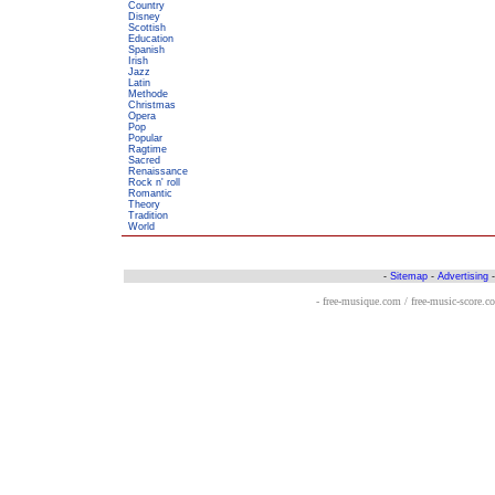
Country
Disney
Scottish
Education
Spanish
Irish
Jazz
Latin
Methode
Christmas
Opera
Pop
Popular
Ragtime
Sacred
Renaissance
Rock n' roll
Romantic
Theory
Tradition
World
-
Sitemap
-
Advertising
- free-musique.com / free-music-score.c