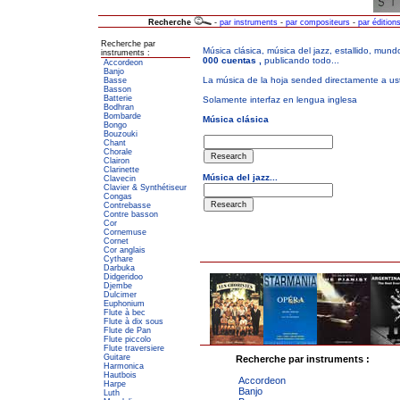
Recherche
-
par instruments
-
par compositeurs
-
par édition
Recherche par
instruments :
Accordeon
Banjo
Basse
Basson
Batterie
Bodhran
Bombarde
Bongo
Bouzouki
Chant
Chorale
Clairon
Clarinette
Clavecin
Clavier & Synthétiseur
Congas
Contrebasse
Contre basson
Cor
Cornemuse
Cornet
Cor anglais
Cythare
Darbuka
Didgeridoo
Djembe
Dulcimer
Euphonium
Flute à bec
Flute à dix sous
Flute de Pan
Flute piccolo
Flute traversiere
Guitare
Recherche par instruments :
Harmonica
Hautbois
Accordeon
Harpe
Banjo
Luth