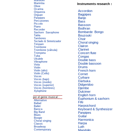
Mandolin
Marimba
Instruments research :
Oboe
Ocarina
Accordion
Orquesta
Bagpipes
Orguan
Banjo
Panpipes
Percusiones
Bass
Piccolo
Bassoon
Piano
Bodhran
Recorder
Bombarde
Bongo
Saxhorn
Saxophone
Bouzouki
Tabla
Tambores
Choir
Teclado & Sintetizador
Choral singing
Timpani
Clairon
Trombone
Clarinet
Trombone (válvula)
Concert flute
Trompeta
Tuba
Congas
Ukulele
Double bass
Vibraphone
Double bassoon
Viola
Drums
Violin
French horn
Violin (alto)
Violin (Cello)
Cornet
Voces
Cythare
Voces (bajo)
Darbuka
Voces (medio)
Didgeridoo
Voces (superior)
Djembe
Voces (hombres)
Xylophone
Dulcimer
English horn
por el genre musical :
Euphonium & saxhorn
Alternative
Fife
Ballad
Harpsichord
Ballet
Keyboard & Synthesizer
Baroca
Big Band
Panpipes
Blues
Guitar
Boogie
Harmonica
Choral singing
Harpa
Classic
Luth
Broadway
Contemporary
Mandolin