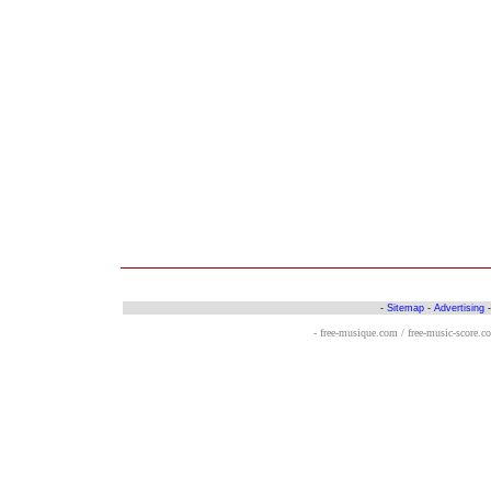
-
Sitemap
-
Advertising
- free-musique.com / free-music-score.c