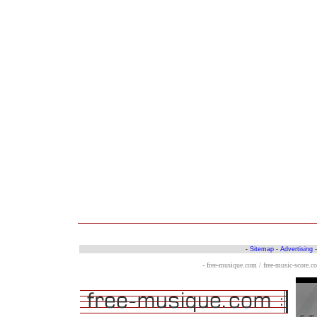
-
Sitemap
-
Advertising
- free-musique.com / free-music-score.c