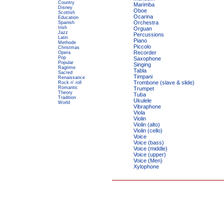
Country
Marimba
Disney
Oboe
Scottish
Ocarina
Education
Orchestra
Spanish
Irish
Orguan
Jazz
Percussions
Latin
Piano
Methode
Piccolo
Christmas
Recorder
Opera
Pop
Saxophone
Popular
Singing
Ragtime
Tabla
Sacred
Timpani
Renaissance
Trombone (slave & slide)
Rock n' roll
Romantic
Trumpet
Theory
Tuba
Tradition
Ukulele
World
Vibraphone
Viola
Violin
Violin (alto)
Violin (cello)
Voice
Voice (bass)
Voice (middle)
Voice (upper)
Voice (Men)
Xylophone