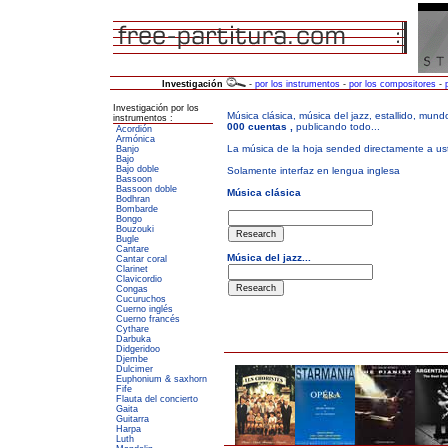
Investigación
-
por los instrumentos
-
por los compositores
-
Investigación por los
instrumentos :
Acordión
Armónica
Banjo
Bajo
Bajo doble
Bassoon
Bassoon doble
Bodhran
Bombarde
Bongo
Bouzouki
Bugle
Cantare
Cantar coral
Clarinet
Clavicordio
Congas
Cucuruchos
Cuerno inglés
Cuerno francés
Cythare
Darbuka
Didgeridoo
Djembe
Dulcimer
Euphonium & saxhorn
Fife
Flauta del concierto
Gaita
Guitarra
Harpa
Luth