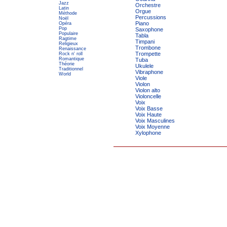
Jazz
Orchestre
Latin
Orgue
Méthode
Percussions
Noël
Piano
Opéra
Pop
Saxophone
Populaire
Tabla
Ragtime
Timpani
Religieux
Trombone
Renaissance
Trompette
Rock n' roll
Romantique
Tuba
Théorie
Ukulele
Traditionnel
Vibraphone
World
Viole
Violon
Violon alto
Violoncelle
Voix
Voix Basse
Voix Haute
Voix Masculines
Voix Moyenne
Xylophone