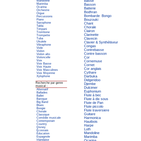
Basse
Mandoline
Marimba
Basson
Ocarina
Batterie
Orchestre
Bodhran
Orgue
Bombarde
Bongo
Percussions
Bouzouki
Piano
Saxophone
Chant
Tabla
Chorale
Timpani
Clairon
Trombone
Clarinette
Trompette
Clavecin
Tuba
Ukulele
Clavier & Synthétiseur
Vibraphone
Congas
Viole
Contrebasse
Violon
Contre basson
Violon alto
Cor
Violoncelle
Voix
Cornemuse
Voix Basse
Cornet
Voix Haute
Cor anglais
Voix Masculines
Cythare
Voix Moyenne
Darbuka
Xylophone
Didgeridoo
Recherche par genre
Djembe
musical :
Dulcimer
Alternatif
Euphonium
Ballades
Flute à bec
Ballet
Flute à dix sous
Baroque
Big Band
Flute de Pan
Blues
Flute piccolo
Boogie
Flute traversiere
Chorale
Guitare
Classique
Harmonica
Comédie musicale
Contemporain
Hautbois
Country
Harpe
Disney
Luth
Écossais
Mandoline
Éducation
Marimba
Espagnole
Irlandaise
Ocarina