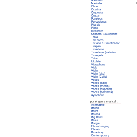
Mandolin
Marimba
Oboe
Ocarina
Orquesta
Orguan
Panpipes
Percusiones
Piccolo
Piano
Recorder
Saxhorn
Saxophone
Tabla
Tambores
Teclado & Sintetizador
Timpani
Trombone
Trombone (válvula)
Trompeta
Tuba
Ukulele
Vibraphone
Viola
Violin
Violin (alto)
Violin (Cello)
Voces
Voces (bajo)
Voces (medio)
Voces (superior)
Voces (hombres)
Xylophone
por el genre musical :
Alternative
Ballad
Ballet
Baroca
Big Band
Blues
Boogie
Choral singing
Classic
Broadway
Contemporary