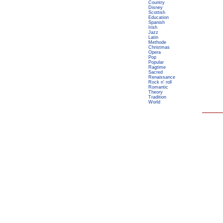
Country
Disney
Scottish
Education
Spanish
Irish
Jazz
Latin
Methode
Christmas
Opera
Pop
Popular
Ragtime
Sacred
Renaissance
Rock n' roll
Romantic
Theory
Tradition
World