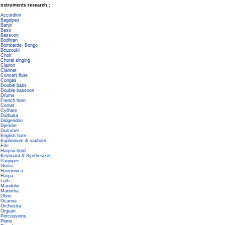
Instruments research :
Accordion
Bagpipes
Banjo
Bass
Bassoon
Bodhran
Bombarde
Bongo
Bouzouki
Choir
Choral singing
Clairon
Clarinet
Concert flute
Congas
Double bass
Double bassoon
Drums
French horn
Cornet
Cythare
Darbuka
Didgeridoo
Djembe
Dulcimer
English horn
Euphonium & saxhorn
Fife
Harpsichord
Keyboard & Synthesizer
Panpipes
Guitar
Harmonica
Harpa
Luth
Mandolin
Marimba
Oboe
Ocarina
Orchestra
Orguan
Percussions
Piano