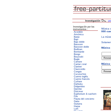
Investigación
-
po
Investigación por los
instrumentos :
Acordión
Armónica
Banjo
Bajo
Bajo doble
Bassoon
Bassoon doble
Bodhran
Bombarde
Bongo
Bouzouki
Bugle
Cantare
Cantar coral
Clarinet
Clavicordio
Congas
Cucuruchos
Cuerno inglés
Cuerno francés
Cythare
Darbuka
Didgeridoo
Djembe
Dulcimer
Euphonium & saxhorn
Fife
Flauta del concierto
Gaita
Guitarra
Harpa
Luth