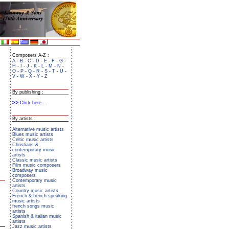
Composers A-Z :
A
-
B
-
C
-
D
-
E
-
F
-
G
-
H
-
I
-
J
-
K
-
L
-
M
-
N
-
O
-
P
-
Q
-
R
-
S
-
T
-
U
-
V
-
W
-
X
-
Y
-
Z
By publishing :
Click here...
By artists :
Alternative music artists
Blues music artists
Celtic music artists
Christians &
contemporary music
artists
Classic music artists
Film music composers
Broadway music
composers
Contemporary music
artists
Country music artists
French & french speaking
music artists
french songs music
artists
Spanish & italian music
artists
Jazz music artists