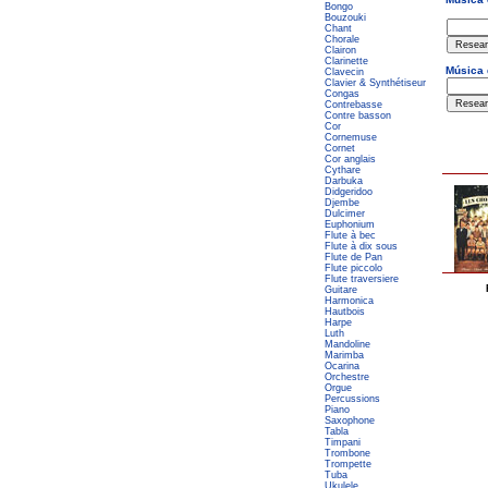
Bongo
Bouzouki
Chant
Chorale
Clairon
Clarinette
Clavecin
Clavier & Synthétiseur
Congas
Contrebasse
Contre basson
Cor
Cornemuse
Cornet
Cor anglais
Cythare
Darbuka
Didgeridoo
Djembe
Dulcimer
Euphonium
Flute à bec
Flute à dix sous
Flute de Pan
Flute piccolo
Flute traversiere
Guitare
Harmonica
Hautbois
Harpe
Luth
Mandoline
Marimba
Ocarina
Orchestre
Orgue
Percussions
Piano
Saxophone
Tabla
Timpani
Trombone
Trompette
Tuba
Ukulele