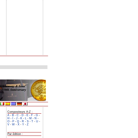
Compositeurs A-Z :
A
-
B
-
C
-
D
-
E
-
F
-
G
-
H
-
I
-
J
-
K
-
L
-
M
-
N
-
O
-
P
-
Q
-
R
-
S
-
T
-
U
-
V
-
W
-
X
-
Y
-
Z
Par édition :