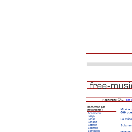
Recherche
-
par 
Recherche par
instruments :
Accordeon
Banjo
Basse
Basson
Batterie
Bodhran
Bombarde