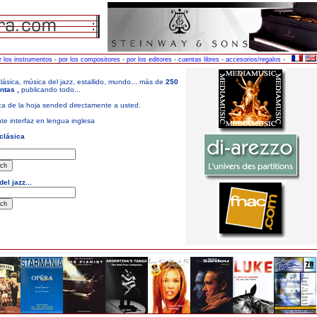
r los instrumentos
-
por los compositores
-
por los editores
-
cuentas libres
-
accesorios/regalos
-