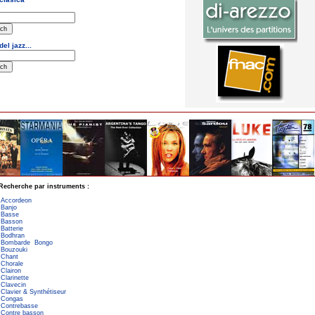
Recherche par instruments :
Accordeon
Banjo
Basse
Basson
Batterie
Bodhran
Bombarde
Bongo
Bouzouki
Chant
Chorale
Clairon
Clarinette
Clavecin
Clavier & Synthétiseur
Congas
Contrebasse
Contre basson