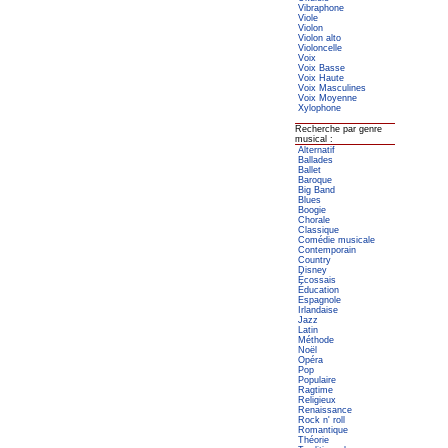
Vibraphone
Viole
Violon
Violon alto
Violoncelle
Voix
Voix Basse
Voix Haute
Voix Masculines
Voix Moyenne
Xylophone
Recherche par genre
musical :
Alternatif
Ballades
Ballet
Baroque
Big Band
Blues
Boogie
Chorale
Classique
Comédie musicale
Contemporain
Country
Disney
Écossais
Éducation
Espagnole
Irlandaise
Jazz
Latin
Méthode
Noël
Opéra
Pop
Populaire
Ragtime
Religieux
Renaissance
Rock n' roll
Romantique
Théorie