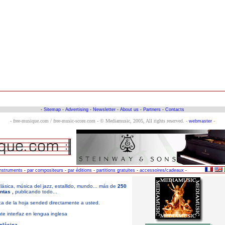
-
Sitemap
-
Advertising
-
Newsletter
-
About us
-
Partners
-
Contacts
- free-musique.com / free-music-score.com - © Mediamusic, 2005, All rights reserved. -
-
webmaster
instruments
-
par compositeurs
-
par éditions
-
partitions gratuites
-
accessoires/cadeaux
-