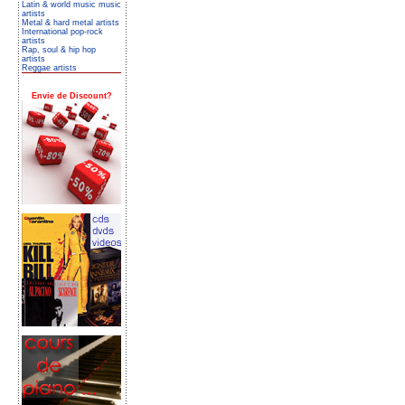
Latin & world music music
artists
Metal & hard metal artists
International pop-rock
artists
Rap, soul & hip hop
artists
Reggae artists