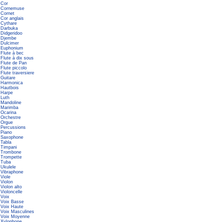
Cor
Cornemuse
Cornet
Cor anglais
Cythare
Darbuka
Didgeridoo
Djembe
Dulcimer
Euphonium
Flute à bec
Flute à dix sous
Flute de Pan
Flute piccolo
Flute traversiere
Guitare
Harmonica
Hautbois
Harpe
Luth
Mandoline
Marimba
Ocarina
Orchestre
Orgue
Percussions
Piano
Saxophone
Tabla
Timpani
Trombone
Trompette
Tuba
Ukulele
Vibraphone
Viole
Violon
Violon alto
Violoncelle
Voix
Voix Basse
Voix Haute
Voix Masculines
Voix Moyenne
Xylophone