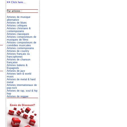
Click here...
Par artistes :
Artistes de musique
alternative
Artistes de blues
Artistes celtiques
Artistes christians &
contemporains
Artistes classiques
Artistes compositeurs de
musiques de films
Artistes compositeurs de
comédies musicales
Artistes contemporains
Artistes de country
Artistes français ou
francophones
Artistes de chanson
française
Artistes italiens &
Espagnols
Artistes de jazz
Artistes latin & world
music
Artistes de metal & hard
metal
Artistes internationaux de
pop-rock
Artistes de rap, soul & hip
hop
Artistes de reggae