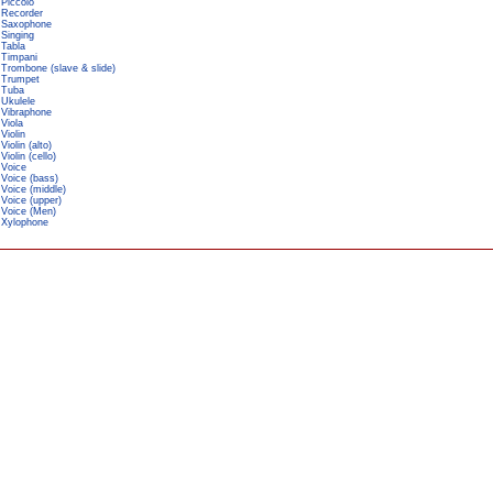
Piccolo
Recorder
Saxophone
Singing
Tabla
Timpani
Trombone (slave & slide)
Trumpet
Tuba
Ukulele
Vibraphone
Viola
Violin
Violin (alto)
Violin (cello)
Voice
Voice (bass)
Voice (middle)
Voice (upper)
Voice (Men)
Xylophone