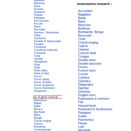
Mandolin
Marimba
Instruments research :
Oboe
Ocarina
Accordion
Orquesta
Bagpipes
Orguan
Banjo
Panpipes
Percusiones
Bass
Piccolo
Bassoon
Piano
Bodhran
Recorder
Bombarde
Bongo
Saxhorn
Saxophone
Bouzouki
Tabla
Tambores
Choir
Teclado & Sintetizador
Choral singing
Timpani
Clairon
Trombone
Clarinet
Trombone (válvula)
Concert flute
Trompeta
Tuba
Congas
Ukulele
Double bass
Vibraphone
Double bassoon
Viola
Drums
Violin
French horn
Violin (alto)
Violin (Cello)
Cornet
Voces
Cythare
Voces (bajo)
Darbuka
Voces (medio)
Didgeridoo
Voces (superior)
Djembe
Voces (hombres)
Xylophone
Dulcimer
English horn
por el genre musical :
Euphonium & saxhorn
Alternative
Fife
Ballad
Harpsichord
Ballet
Keyboard & Synthesizer
Baroca
Big Band
Panpipes
Blues
Guitar
Boogie
Harmonica
Choral singing
Harpa
Classic
Luth
Broadway
Contemporary
Mandolin