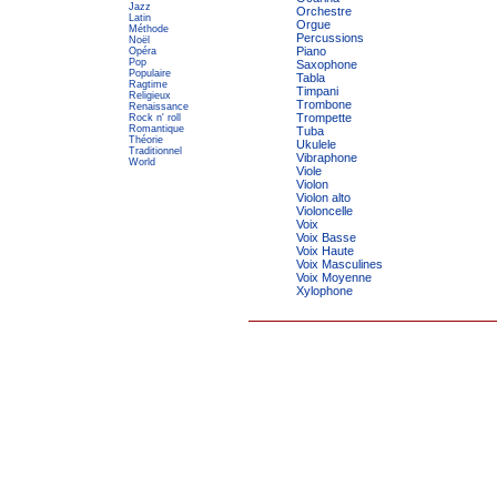
Jazz
Orchestre
Latin
Orgue
Méthode
Percussions
Noël
Piano
Opéra
Pop
Saxophone
Populaire
Tabla
Ragtime
Timpani
Religieux
Trombone
Renaissance
Trompette
Rock n' roll
Romantique
Tuba
Théorie
Ukulele
Traditionnel
Vibraphone
World
Viole
Violon
Violon alto
Violoncelle
Voix
Voix Basse
Voix Haute
Voix Masculines
Voix Moyenne
Xylophone