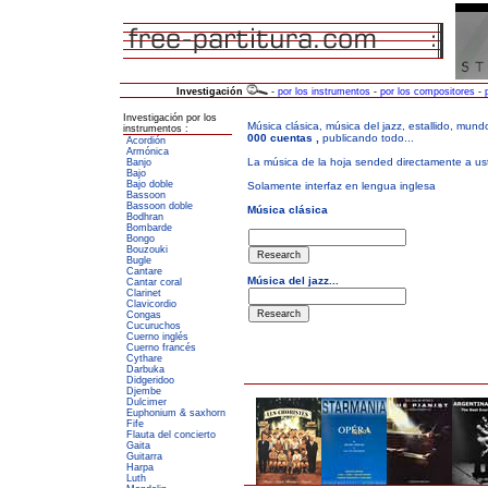
Investigación
-
por los instrumentos
-
por los compositores
-
Investigación por los
instrumentos :
Acordión
Armónica
Banjo
Bajo
Bajo doble
Bassoon
Bassoon doble
Bodhran
Bombarde
Bongo
Bouzouki
Bugle
Cantare
Cantar coral
Clarinet
Clavicordio
Congas
Cucuruchos
Cuerno inglés
Cuerno francés
Cythare
Darbuka
Didgeridoo
Djembe
Dulcimer
Euphonium & saxhorn
Fife
Flauta del concierto
Gaita
Guitarra
Harpa
Luth