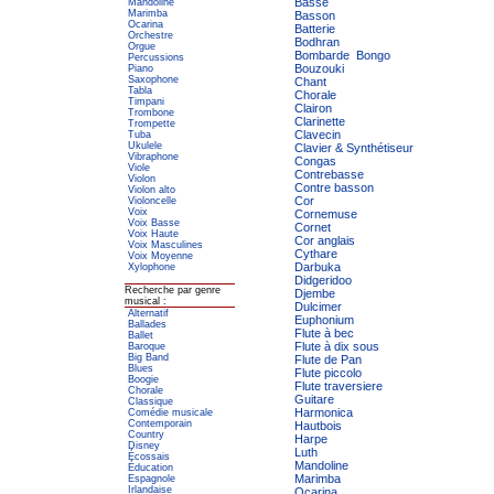
Basse
Mandoline
Marimba
Basson
Ocarina
Batterie
Orchestre
Bodhran
Orgue
Bombarde
Bongo
Percussions
Bouzouki
Piano
Saxophone
Chant
Tabla
Chorale
Timpani
Clairon
Trombone
Clarinette
Trompette
Clavecin
Tuba
Ukulele
Clavier & Synthétiseur
Vibraphone
Congas
Viole
Contrebasse
Violon
Contre basson
Violon alto
Cor
Violoncelle
Voix
Cornemuse
Voix Basse
Cornet
Voix Haute
Cor anglais
Voix Masculines
Cythare
Voix Moyenne
Darbuka
Xylophone
Didgeridoo
Recherche par genre
Djembe
musical :
Dulcimer
Alternatif
Euphonium
Ballades
Flute à bec
Ballet
Flute à dix sous
Baroque
Big Band
Flute de Pan
Blues
Flute piccolo
Boogie
Flute traversiere
Chorale
Guitare
Classique
Harmonica
Comédie musicale
Contemporain
Hautbois
Country
Harpe
Disney
Luth
Écossais
Mandoline
Éducation
Marimba
Espagnole
Irlandaise
Ocarina