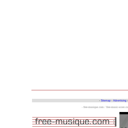
-
Sitemap
-
Advertising
- free-musique.com / free-music-score.c