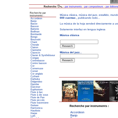
Recherche
-
par instruments
-
par compositeurs
-
par édition
Recherche par
instruments :
Accordeon
Banjo
Basse
Basson
Batterie
Bodhran
Bombarde
Bongo
Bouzouki
Chant
Chorale
Clairon
Clarinette
Clavecin
Clavier & Synthétiseur
Congas
Contrebasse
Contre basson
Cor
Cornemuse
Cornet
Cor anglais
Cythare
Darbuka
Didgeridoo
Djembe
Dulcimer
Euphonium
Flute à bec
Flute à dix sous
Flute de Pan
Flute piccolo
Flute traversiere
Guitare
Recherche par instruments :
Harmonica
Hautbois
Accordeon
Harpe
Banjo
Luth