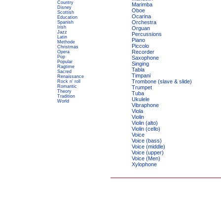
Country
Marimba
Disney
Oboe
Scottish
Ocarina
Education
Orchestra
Spanish
Irish
Orguan
Jazz
Percussions
Latin
Piano
Methode
Piccolo
Christmas
Recorder
Opera
Pop
Saxophone
Popular
Singing
Ragtime
Tabla
Sacred
Timpani
Renaissance
Trombone (slave & slide)
Rock n' roll
Romantic
Trumpet
Theory
Tuba
Tradition
Ukulele
World
Vibraphone
Viola
Violin
Violin (alto)
Violin (cello)
Voice
Voice (bass)
Voice (middle)
Voice (upper)
Voice (Men)
Xylophone