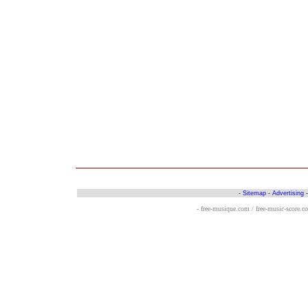
-
Sitemap
-
Advertising
- free-musique.com / free-music-score.c