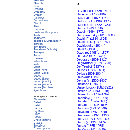
Mandolin
Marimba
D
Oboe
Ocarina
D'Anglebert (1635-1691)
Orquesta
Dalayrac (1753-1809)
Orguan
Dall'Abaco (1675-1742)
Panpipes
Percusiones
Dallapiccola (1904-1975)
Piccolo
Dandrieu (c. 1682-1738)
Piano
Danzi (1763-1826)
Recorder
Daquin (1694-1772)
Saxhorn
Saxophone
Dargomïzhsky (1813-1869)
Tabla
Tambores
David, F. (1810-1876)
Teclado & Sintetizador
David, J. N. (1895-1977)
Timpani
Davidovsky (1934- )
Trombone
Davies (1934- )
Trombone (válvula)
Davy (c. 1465-c. 1507)
Trompeta
Tuba
De Silva (b. c. 1475)
Ukulele
Debussy (1862-1918)
Vibraphone
Degli Antoni (1639-1720)
Viola
Del Tredici (1937- )
Violin
Delibes (1836-1891)
Violin (alto)
Violin (Cello)
Delius (1862-1934)
Voces
Dello Joio (1913- )
Voces (bajo)
Dering (c. 1580-1630)
Voces (medio)
Diamond (1915- )
Voces (superior)
Diepenbrock (1862-1921)
Voces (hombres)
Xylophone
Dietrich (c. 1493-1548)
Dittersdorf (1739-1799)
por el genre musical :
Dohnányi (1877-1960)
Alternative
Donati (c. 1575-1638)
Ballad
Donato (c. 1525-1603)
Ballet
Donizetti (1797-1848)
Baroca
Big Band
Dowland (1562-1626)
Blues
Druckman (1928-1996)
Boogie
Du Caurroy (1549-1609)
Choral singing
Dufay (c. 1398-1474)
Classic
Dukas (1865-1935)
Broadway
Contemporary
Du Mont (1610-1684)