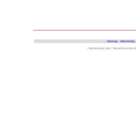
-
Sitemap
-
Advertising
- free-musique.com / free-music-score.c