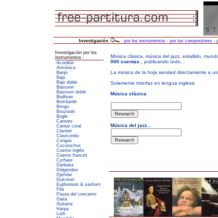
Investigación
-
por los instrumentos
-
por los compositores
-
Investigación por los
instrumentos :
Acordión
Armónica
Banjo
Bajo
Bajo doble
Bassoon
Bassoon doble
Bodhran
Bombarde
Bongo
Bouzouki
Bugle
Cantare
Cantar coral
Clarinet
Clavicordio
Congas
Cucuruchos
Cuerno inglés
Cuerno francés
Cythare
Darbuka
Didgeridoo
Djembe
Dulcimer
Euphonium & saxhorn
Fife
Flauta del concierto
Gaita
Guitarra
Harpa
Luth