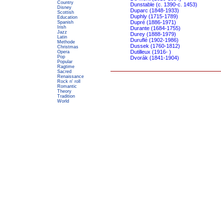
Country
Dunstable (c. 1390-c. 1453)
Disney
Duparc (1848-1933)
Scottish
Duphly (1715-1789)
Education
Dupré (1886-1971)
Spanish
Irish
Durante (1684-1755)
Jazz
Durey (1888-1979)
Latin
Duruflé (1902-1986)
Methode
Dussek (1760-1812)
Christmas
Dutilleux (1916- )
Opera
Pop
Dvorák (1841-1904)
Popular
Ragtime
Sacred
Renaissance
Rock n' roll
Romantic
Theory
Tradition
World