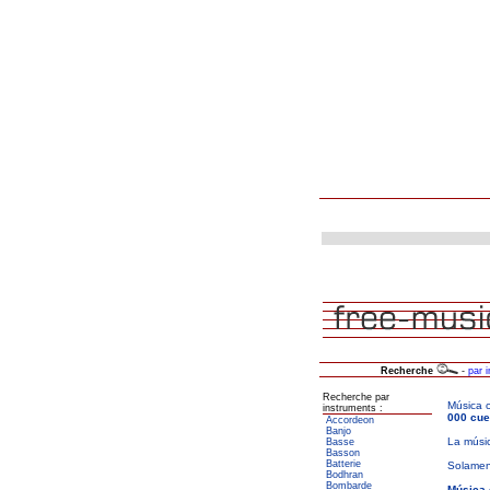
Recherche
-
par 
Recherche par
instruments :
Accordeon
Banjo
Basse
Basson
Batterie
Bodhran
Bombarde