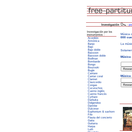
Investigación
-
po
Investigación por los
instrumentos :
Acordión
Armónica
Banjo
Bajo
Bajo doble
Bassoon
Bassoon doble
Bodhran
Bombarde
Bongo
Bouzouki
Bugle
Cantare
Cantar coral
Clarinet
Clavicordio
Congas
Cucuruchos
Cuerno inglés
Cuerno francés
Cythare
Darbuka
Didgeridoo
Djembe
Dulcimer
Euphonium & saxhorn
Fife
Flauta del concierto
Gaita
Guitarra
Harpa
Luth