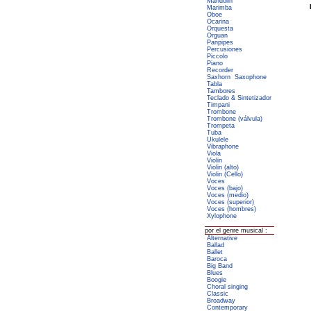
Mandolin
Marimba
Oboe
Ocarina
Orquesta
Orguan
Panpipes
Percusiones
Piccolo
Piano
Recorder
Saxhorn
Saxophone
Tabla
Tambores
Teclado & Sintetizador
Timpani
Trombone
Trombone (válvula)
Trompeta
Tuba
Ukulele
Vibraphone
Viola
Violin
Violin (alto)
Violin (Cello)
Voces
Voces (bajo)
Voces (medio)
Voces (superior)
Voces (hombres)
Xylophone
por el genre musical :
Alternative
Ballad
Ballet
Baroca
Big Band
Blues
Boogie
Choral singing
Classic
Broadway
Contemporary