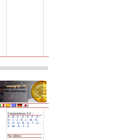
Compositeurs A-Z :
A
-
B
-
C
-
D
-
E
-
F
-
G
-
H
-
I
-
J
-
K
-
L
-
M
-
N
-
O
-
P
-
Q
-
R
-
S
-
T
-
U
-
V
-
W
-
X
-
Y
-
Z
Par édition :