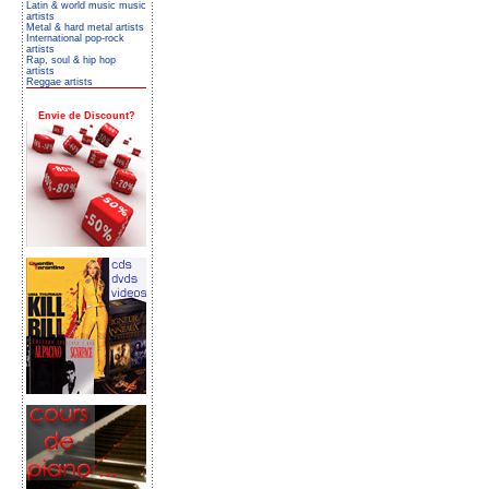
Latin & world music music
artists
Metal & hard metal artists
International pop-rock
artists
Rap, soul & hip hop
artists
Reggae artists