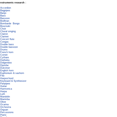
Instruments research :
Accordion
Bagpipes
Banjo
Bass
Bassoon
Bodhran
Bombarde
Bongo
Bouzouki
Choir
Choral singing
Clairon
Clarinet
Concert flute
Congas
Double bass
Double bassoon
Drums
French horn
Cornet
Cythare
Darbuka
Didgeridoo
Djembe
Dulcimer
English horn
Euphonium & saxhorn
Fife
Harpsichord
Keyboard & Synthesizer
Panpipes
Guitar
Harmonica
Harpa
Luth
Mandolin
Marimba
Oboe
Ocarina
Orchestra
Orguan
Percussions
Piano