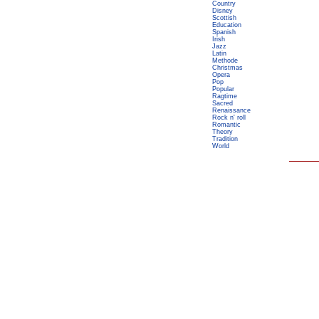
Country
Disney
Scottish
Education
Spanish
Irish
Jazz
Latin
Methode
Christmas
Opera
Pop
Popular
Ragtime
Sacred
Renaissance
Rock n' roll
Romantic
Theory
Tradition
World