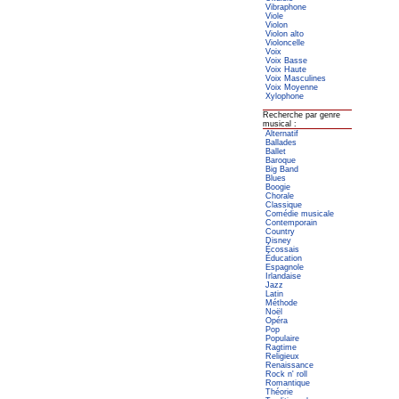
Vibraphone
Viole
Violon
Violon alto
Violoncelle
Voix
Voix Basse
Voix Haute
Voix Masculines
Voix Moyenne
Xylophone
Recherche par genre
musical :
Alternatif
Ballades
Ballet
Baroque
Big Band
Blues
Boogie
Chorale
Classique
Comédie musicale
Contemporain
Country
Disney
Écossais
Éducation
Espagnole
Irlandaise
Jazz
Latin
Méthode
Noël
Opéra
Pop
Populaire
Ragtime
Religieux
Renaissance
Rock n' roll
Romantique
Théorie