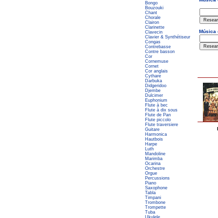
Bongo
Bouzouki
Chant
Chorale
Clairon
Clarinette
Clavecin
Clavier & Synthétiseur
Congas
Contrebasse
Contre basson
Cor
Cornemuse
Cornet
Cor anglais
Cythare
Darbuka
Didgeridoo
Djembe
Dulcimer
Euphonium
Flute à bec
Flute à dix sous
Flute de Pan
Flute piccolo
Flute traversiere
Guitare
Harmonica
Hautbois
Harpe
Luth
Mandoline
Marimba
Ocarina
Orchestre
Orgue
Percussions
Piano
Saxophone
Tabla
Timpani
Trombone
Trompette
Tuba
Ukulele