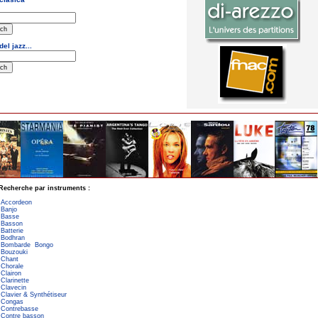
Recherche par instruments :
Accordeon
Banjo
Basse
Basson
Batterie
Bodhran
Bombarde
Bongo
Bouzouki
Chant
Chorale
Clairon
Clarinette
Clavecin
Clavier & Synthétiseur
Congas
Contrebasse
Contre basson