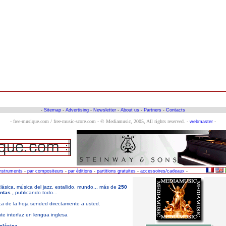
-
Sitemap
-
Advertising
-
Newsletter
-
About us
-
Partners
-
Contacts
- free-musique.com / free-music-score.com - © Mediamusic, 2005, All rights reserved. -
-
webmaster
instruments
-
par compositeurs
-
par éditions
-
partitions gratuites
-
accessoires/cadeaux
-