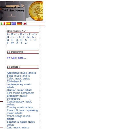
Composers A-Z :
A
-
B
-
C
-
D
-
E
-
F
-
G
-
H
-
I
-
J
-
K
-
L
-
M
-
N
-
O
-
P
-
Q
-
R
-
S
-
T
-
U
-
V
-
W
-
X
-
Y
-
Z
By publishing :
Click here...
By artists :
Alternative music artists
Blues music artists
Celtic music artists
Christians &
contemporary music
artists
Classic music artists
Film music composers
Broadway music
composers
Contemporary music
artists
Country music artists
French & french speaking
music artists
french songs music
artists
Spanish & italian music
artists
Jazz music artists