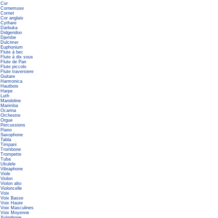
Cor
Cornemuse
Cornet
Cor anglais
Cythare
Darbuka
Didgeridoo
Djembe
Dulcimer
Euphonium
Flute à bec
Flute à dix sous
Flute de Pan
Flute piccolo
Flute traversiere
Guitare
Harmonica
Hautbois
Harpe
Luth
Mandoline
Marimba
Ocarina
Orchestre
Orgue
Percussions
Piano
Saxophone
Tabla
Timpani
Trombone
Trompette
Tuba
Ukulele
Vibraphone
Viole
Violon
Violon alto
Violoncelle
Voix
Voix Basse
Voix Haute
Voix Masculines
Voix Moyenne
Xylophone