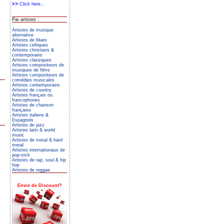
Click here...
Par artistes :
Artistes de musique
alternative
Artistes de blues
Artistes celtiques
Artistes christians &
contemporains
Artistes classiques
Artistes compositeurs de
musiques de films
Artistes compositeurs de
comédies musicales
Artistes contemporains
Artistes de country
Artistes français ou
francophones
Artistes de chanson
française
Artistes italiens &
Espagnols
Artistes de jazz
Artistes latin & world
music
Artistes de metal & hard
metal
Artistes internationaux de
pop-rock
Artistes de rap, soul & hip
hop
Artistes de reggae