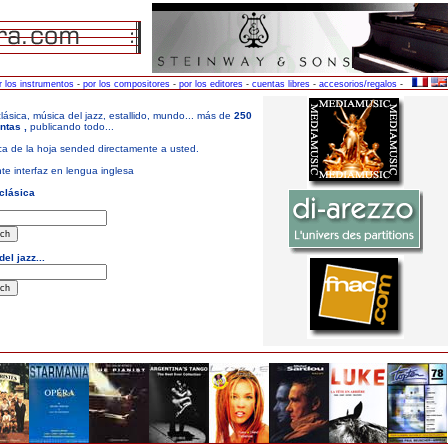
r los instrumentos
-
por los compositores
-
por los editores
-
cuentas libres
-
accesorios/regalos
-