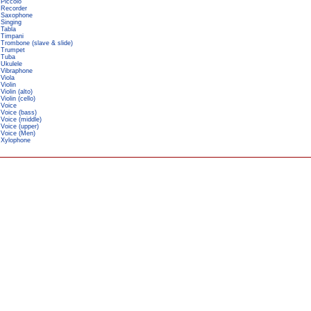
Piccolo
Recorder
Saxophone
Singing
Tabla
Timpani
Trombone (slave & slide)
Trumpet
Tuba
Ukulele
Vibraphone
Viola
Violin
Violin (alto)
Violin (cello)
Voice
Voice (bass)
Voice (middle)
Voice (upper)
Voice (Men)
Xylophone