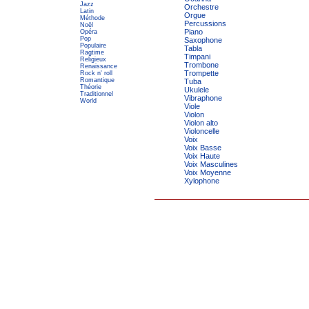
Jazz
Orchestre
Latin
Orgue
Méthode
Percussions
Noël
Piano
Opéra
Pop
Saxophone
Populaire
Tabla
Ragtime
Timpani
Religieux
Trombone
Renaissance
Trompette
Rock n' roll
Romantique
Tuba
Théorie
Ukulele
Traditionnel
Vibraphone
World
Viole
Violon
Violon alto
Violoncelle
Voix
Voix Basse
Voix Haute
Voix Masculines
Voix Moyenne
Xylophone