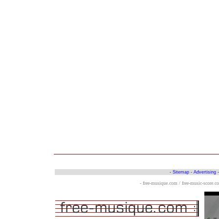
-
Sitemap
-
Advertising
- free-musique.com / free-music-score.c