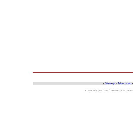
-
Sitemap
-
Advertising
- free-musique.com / free-music-score.c