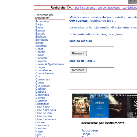
Recherche
-
par instruments
-
par compositeurs
-
par édition
Recherche par
instruments :
Accordeon
Banjo
Basse
Basson
Batterie
Bodhran
Bombarde
Bongo
Bouzouki
Chant
Chorale
Clairon
Clarinette
Clavecin
Clavier & Synthétiseur
Congas
Contrebasse
Contre basson
Cor
Cornemuse
Cornet
Cor anglais
Cythare
Darbuka
Didgeridoo
Djembe
Dulcimer
Euphonium
Flute à bec
Flute à dix sous
Flute de Pan
Flute piccolo
Flute traversiere
Guitare
Recherche par instruments :
Harmonica
Hautbois
Accordeon
Harpe
Banjo
Luth