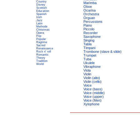
Country
Marimba
Disney
Oboe
Scottish
Ocarina
Education
Orchestra
Spanish
Irish
Orguan
Jazz
Percussions
Latin
Piano
Methode
Piccolo
Christmas
Recorder
Opera
Pop
Saxophone
Popular
Singing
Ragtime
Tabla
Sacred
Timpani
Renaissance
Trombone (slave & slide)
Rock n' roll
Romantic
Trumpet
Theory
Tuba
Tradition
Ukulele
World
Vibraphone
Viola
Violin
Violin (alto)
Violin (cello)
Voice
Voice (bass)
Voice (middle)
Voice (upper)
Voice (Men)
Xylophone