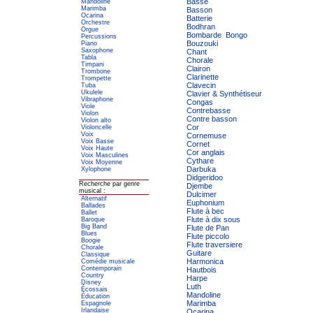
Basse
Mandoline
Marimba
Basson
Ocarina
Batterie
Orchestre
Bodhran
Orgue
Bombarde
Bongo
Percussions
Bouzouki
Piano
Saxophone
Chant
Tabla
Chorale
Timpani
Clairon
Trombone
Clarinette
Trompette
Clavecin
Tuba
Ukulele
Clavier & Synthétiseur
Vibraphone
Congas
Viole
Contrebasse
Violon
Contre basson
Violon alto
Cor
Violoncelle
Voix
Cornemuse
Voix Basse
Cornet
Voix Haute
Cor anglais
Voix Masculines
Cythare
Voix Moyenne
Darbuka
Xylophone
Didgeridoo
Recherche par genre
Djembe
musical :
Dulcimer
Alternatif
Euphonium
Ballades
Flute à bec
Ballet
Flute à dix sous
Baroque
Big Band
Flute de Pan
Blues
Flute piccolo
Boogie
Flute traversiere
Chorale
Guitare
Classique
Harmonica
Comédie musicale
Contemporain
Hautbois
Country
Harpe
Disney
Luth
Écossais
Mandoline
Éducation
Marimba
Espagnole
Irlandaise
Ocarina