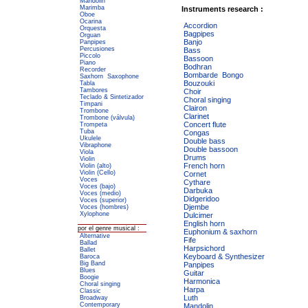
Mandolin
Marimba
Instruments research :
Oboe
Ocarina
Accordion
Orquesta
Bagpipes
Orguan
Banjo
Panpipes
Percusiones
Bass
Piccolo
Bassoon
Piano
Bodhran
Recorder
Bombarde
Bongo
Saxhorn
Saxophone
Bouzouki
Tabla
Tambores
Choir
Teclado & Sintetizador
Choral singing
Timpani
Clairon
Trombone
Clarinet
Trombone (válvula)
Concert flute
Trompeta
Tuba
Congas
Ukulele
Double bass
Vibraphone
Double bassoon
Viola
Drums
Violin
French horn
Violin (alto)
Violin (Cello)
Cornet
Voces
Cythare
Voces (bajo)
Darbuka
Voces (medio)
Didgeridoo
Voces (superior)
Djembe
Voces (hombres)
Xylophone
Dulcimer
English horn
por el genre musical :
Euphonium & saxhorn
Alternative
Fife
Ballad
Harpsichord
Ballet
Keyboard & Synthesizer
Baroca
Big Band
Panpipes
Blues
Guitar
Boogie
Harmonica
Choral singing
Harpa
Classic
Luth
Broadway
Contemporary
Mandolin