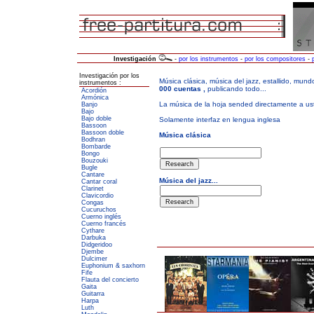
Investigación
-
por los instrumentos
-
por los compositores
-
Investigación por los
instrumentos :
Acordión
Armónica
Banjo
Bajo
Bajo doble
Bassoon
Bassoon doble
Bodhran
Bombarde
Bongo
Bouzouki
Bugle
Cantare
Cantar coral
Clarinet
Clavicordio
Congas
Cucuruchos
Cuerno inglés
Cuerno francés
Cythare
Darbuka
Didgeridoo
Djembe
Dulcimer
Euphonium & saxhorn
Fife
Flauta del concierto
Gaita
Guitarra
Harpa
Luth