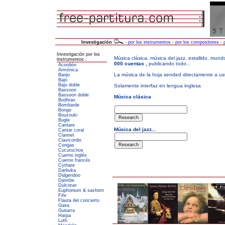
Investigación
-
por los instrumentos
-
por los compositores
-
Investigación por los
instrumentos :
Acordión
Armónica
Banjo
Bajo
Bajo doble
Bassoon
Bassoon doble
Bodhran
Bombarde
Bongo
Bouzouki
Bugle
Cantare
Cantar coral
Clarinet
Clavicordio
Congas
Cucuruchos
Cuerno inglés
Cuerno francés
Cythare
Darbuka
Didgeridoo
Djembe
Dulcimer
Euphonium & saxhorn
Fife
Flauta del concierto
Gaita
Guitarra
Harpa
Luth