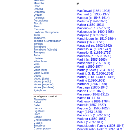
Mandolin
Marimba
M
Oboe
Ocarina
MacDowell (1861-1908)
Orquesta
Machaut (c. 1300-1377)
Orguan
Macque (c. 1548-1614)
Panpipes
Percusiones
Maderna (1920-1973)
Piccolo
Mahler (1860-1911)
Piano
Mainerio (c. 1535-1582)
Recorder
Malbecque (c. 1400-1465)
Saxhorn
Saxophone
Malipiero (1882-1973)
Tabla
Tambores
Manchicourt (c. 1510-1564)
Teclado & Sintetizador
Marais (1656-1728)
Timpani
Marazzoli (c. 1602-1662)
Trombone
Marcello, A. (1669-1747)
Trombone (válvula)
Marcello, B. (1686-1739)
Trompeta
Tuba
Marenzio (c. 1553-1599)
Ukulele
Marini (c. 1587-1663)
Vibraphone
Marschner (1795-1861)
Viola
Martin (1890-1974)
Violin
Martin y Soler (1754-1806)
Violin (alto)
Violin (Cello)
Martini, G. B. (1706-1784)
Voces
Martini, J. (c. 1440-c. 1498)
Voces (bajo)
Martinu (1890-1959)
Voces (medio)
Martucci (1856-1909)
Voces (superior)
Mascagni (1863-1945)
Voces (hombres)
Xylophone
Mason (1792-1872)
Massenet (1842-1912)
por el genre musical :
Matteo (d. 1418)
Alternative
Mattheson (1681-1764)
Ballad
Mauduit (1557-1627)
Ballet
Mayone (c. 1565-1627)
Baroca
Big Band
Mayr (1763-1845)
Blues
Mazzocchi (1592-1665)
Boogie
Medtner (1880-1951)
Choral singing
Méhul (1763-1817)
Classic
Mendelssohn, Fanny (1805-1847)
Broadway
Contemporary
Mendelssohn, Felix (1809-1847)