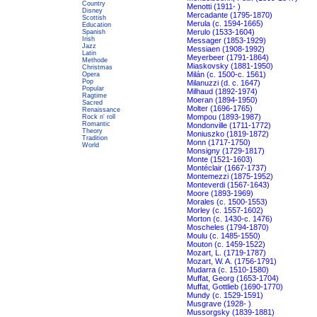
Country
Menotti (1911- )
Disney
Mercadante (1795-1870)
Scottish
Merula (c. 1594-1665)
Education
Merulo (1533-1604)
Spanish
Irish
Messager (1853-1929)
Jazz
Messiaen (1908-1992)
Latin
Meyerbeer (1791-1864)
Methode
Miaskovsky (1881-1950)
Christmas
Milán (c. 1500-c. 1561)
Opera
Pop
Milanuzzi (d. c. 1647)
Popular
Milhaud (1892-1974)
Ragtime
Moeran (1894-1950)
Sacred
Molter (1696-1765)
Renaissance
Mompou (1893-1987)
Rock n' roll
Romantic
Mondonville (1711-1772)
Theory
Moniuszko (1819-1872)
Tradition
Monn (1717-1750)
World
Monsigny (1729-1817)
Monte (1521-1603)
Montéclair (1667-1737)
Montemezzi (1875-1952)
Monteverdi (1567-1643)
Moore (1893-1969)
Morales (c. 1500-1553)
Morley (c. 1557-1602)
Morton (c. 1430-c. 1476)
Moscheles (1794-1870)
Moulu (c. 1485-1550)
Mouton (c. 1459-1522)
Mozart, L. (1719-1787)
Mozart, W. A. (1756-1791)
Mudarra (c. 1510-1580)
Muffat, Georg (1653-1704)
Muffat, Gottlieb (1690-1770)
Mundy (c. 1529-1591)
Musgrave (1928- )
Mussorgsky (1839-1881)