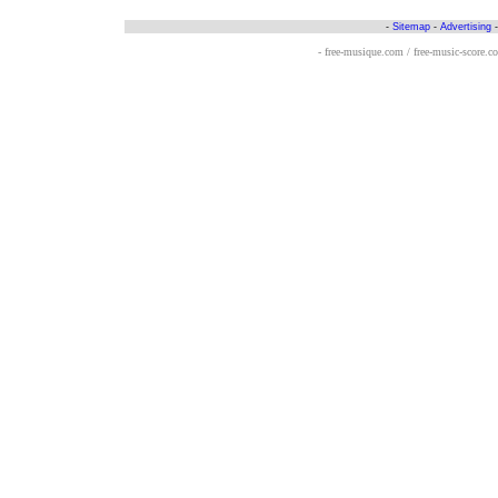
-
Sitemap
-
Advertising
- free-musique.com / free-music-score.c