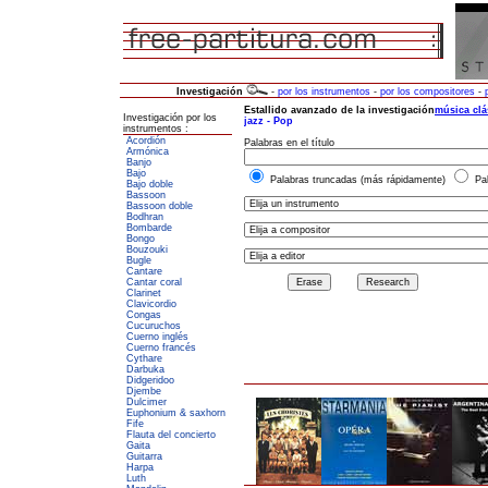
Investigación
-
por los instrumentos
-
por los compositores
-
Investigación por los
instrumentos :
Acordión
Armónica
Banjo
Bajo
Bajo doble
Bassoon
Bassoon doble
Bodhran
Bombarde
Bongo
Bouzouki
Bugle
Cantare
Cantar coral
Clarinet
Clavicordio
Congas
Cucuruchos
Cuerno inglés
Cuerno francés
Cythare
Darbuka
Didgeridoo
Djembe
Dulcimer
Euphonium & saxhorn
Fife
Flauta del concierto
Gaita
Guitarra
Harpa
Luth