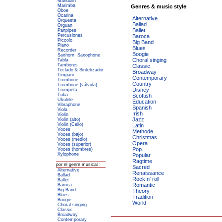
Mandolin
Marimba
Genres & music style
Oboe
Ocarina
Alternative
Orquesta
Ballad
Orguan
Ballet
Panpipes
Percusiones
Baroca
Piccolo
Big Band
Piano
Blues
Recorder
Boogie
Saxhorn
Saxophone
Choral singing
Tabla
Tambores
Classic
Teclado & Sintetizador
Broadway
Timpani
Contemporary
Trombone
Country
Trombone (válvula)
Disney
Trompeta
Tuba
Scottish
Ukulele
Education
Vibraphone
Spanish
Viola
Irish
Violin
Jazz
Violin (alto)
Violin (Cello)
Latin
Voces
Methode
Voces (bajo)
Christmas
Voces (medio)
Opera
Voces (superior)
Pop
Voces (hombres)
Xylophone
Popular
Ragtime
por el genre musical :
Sacred
Alternative
Renaissance
Ballad
Rock n' roll
Ballet
Romantic
Baroca
Big Band
Theory
Blues
Tradition
Boogie
World
Choral singing
Classic
Broadway
Contemporary