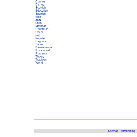
Country
Disney
Scottish
Education
Spanish
Irish
Jazz
Latin
Methode
Christmas
Opera
Pop
Popular
Ragtime
Sacred
Renaissance
Rock n' roll
Romantic
Theory
Tradition
World
-
Sitemap
-
Advertising