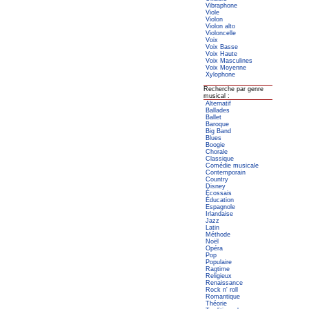
Vibraphone
Viole
Violon
Violon alto
Violoncelle
Voix
Voix Basse
Voix Haute
Voix Masculines
Voix Moyenne
Xylophone
Recherche par genre
musical :
Alternatif
Ballades
Ballet
Baroque
Big Band
Blues
Boogie
Chorale
Classique
Comédie musicale
Contemporain
Country
Disney
Écossais
Éducation
Espagnole
Irlandaise
Jazz
Latin
Méthode
Noël
Opéra
Pop
Populaire
Ragtime
Religieux
Renaissance
Rock n' roll
Romantique
Théorie