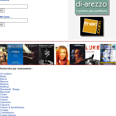
Recherche par instruments :
Accordeon
Banjo
Basse
Basson
Batterie
Bodhran
Bombarde
Bongo
Bouzouki
Chant
Chorale
Clairon
Clarinette
Clavecin
Clavier & Synthétiseur
Congas
Contrebasse
Contre basson