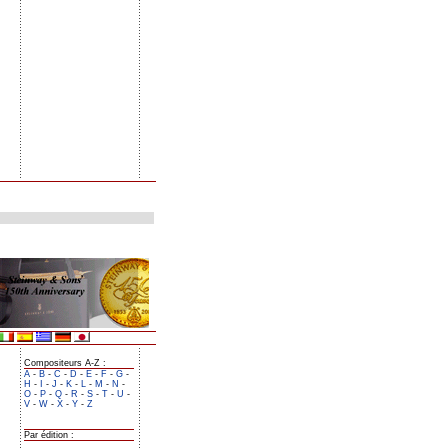
Compositeurs A-Z :
A
-
B
-
C
-
D
-
E
-
F
-
G
-
H
-
I
-
J
-
K
-
L
-
M
-
N
-
O
-
P
-
Q
-
R
-
S
-
T
-
U
-
V
-
W
-
X
-
Y
-
Z
Par édition :