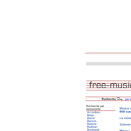
Recherche
-
par 
Recherche par
instruments :
Accordeon
Banjo
Basse
Basson
Batterie
Bodhran
Bombarde