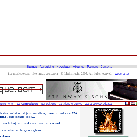
-
Sitemap
-
Advertising
-
Newsletter
-
About us
-
Partners
-
Contacts
- free-musique.com / free-music-score.com - © Mediamusic, 2005, All rights reserved. -
-
webmaster
instruments
-
par compositeurs
-
par éditions
-
partitions gratuites
-
accessoires/cadeaux
-