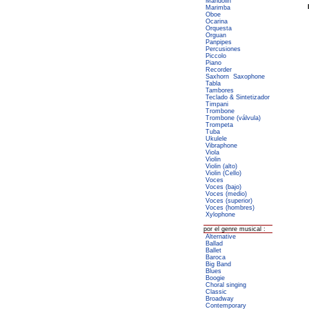
Mandolin
Marimba
Oboe
Ocarina
Orquesta
Orguan
Panpipes
Percusiones
Piccolo
Piano
Recorder
Saxhorn
Saxophone
Tabla
Tambores
Teclado & Sintetizador
Timpani
Trombone
Trombone (válvula)
Trompeta
Tuba
Ukulele
Vibraphone
Viola
Violin
Violin (alto)
Violin (Cello)
Voces
Voces (bajo)
Voces (medio)
Voces (superior)
Voces (hombres)
Xylophone
por el genre musical :
Alternative
Ballad
Ballet
Baroca
Big Band
Blues
Boogie
Choral singing
Classic
Broadway
Contemporary