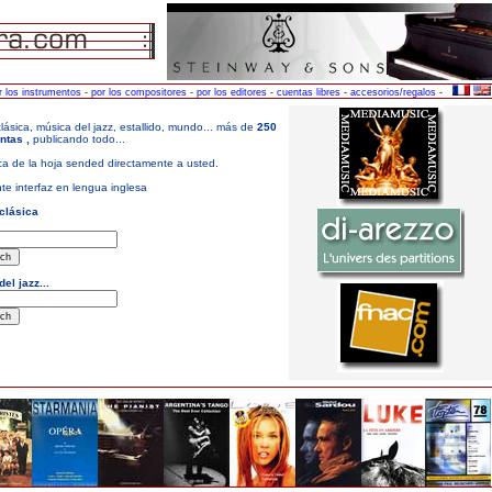
r los instrumentos
-
por los compositores
-
por los editores
-
cuentas libres
-
accesorios/regalos
-