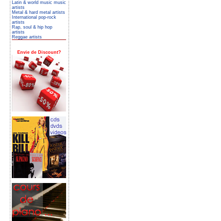
Latin & world music music
artists
Metal & hard metal artists
International pop-rock
artists
Rap, soul & hip hop
artists
Reggae artists