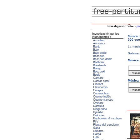
Investigación
-
po
Investigación por los
instrumentos :
Acordión
Armónica
Banjo
Bajo
Bajo doble
Bassoon
Bassoon doble
Bodhran
Bombarde
Bongo
Bouzouki
Bugle
Cantare
Cantar coral
Clarinet
Clavicordio
Congas
Cucuruchos
Cuerno inglés
Cuerno francés
Cythare
Darbuka
Didgeridoo
Djembe
Dulcimer
Euphonium & saxhorn
Fife
Flauta del concierto
Gaita
Guitarra
Harpa
Luth