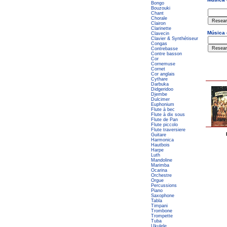
Bongo
Bouzouki
Chant
Chorale
Clairon
Clarinette
Clavecin
Clavier & Synthétiseur
Congas
Contrebasse
Contre basson
Cor
Cornemuse
Cornet
Cor anglais
Cythare
Darbuka
Didgeridoo
Djembe
Dulcimer
Euphonium
Flute à bec
Flute à dix sous
Flute de Pan
Flute piccolo
Flute traversiere
Guitare
Harmonica
Hautbois
Harpe
Luth
Mandoline
Marimba
Ocarina
Orchestre
Orgue
Percussions
Piano
Saxophone
Tabla
Timpani
Trombone
Trompette
Tuba
Ukulele