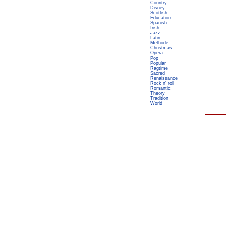
Country
Disney
Scottish
Education
Spanish
Irish
Jazz
Latin
Methode
Christmas
Opera
Pop
Popular
Ragtime
Sacred
Renaissance
Rock n' roll
Romantic
Theory
Tradition
World