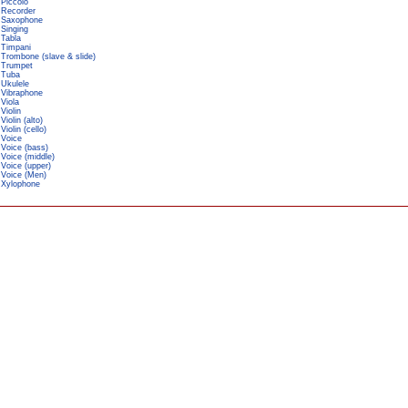
Piccolo
Recorder
Saxophone
Singing
Tabla
Timpani
Trombone (slave & slide)
Trumpet
Tuba
Ukulele
Vibraphone
Viola
Violin
Violin (alto)
Violin (cello)
Voice
Voice (bass)
Voice (middle)
Voice (upper)
Voice (Men)
Xylophone