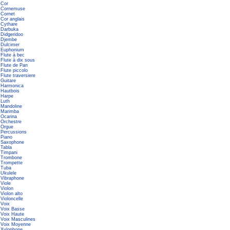
Cor
Cornemuse
Cornet
Cor anglais
Cythare
Darbuka
Didgeridoo
Djembe
Dulcimer
Euphonium
Flute à bec
Flute à dix sous
Flute de Pan
Flute piccolo
Flute traversiere
Guitare
Harmonica
Hautbois
Harpe
Luth
Mandoline
Marimba
Ocarina
Orchestre
Orgue
Percussions
Piano
Saxophone
Tabla
Timpani
Trombone
Trompette
Tuba
Ukulele
Vibraphone
Viole
Violon
Violon alto
Violoncelle
Voix
Voix Basse
Voix Haute
Voix Masculines
Voix Moyenne
Xylophone