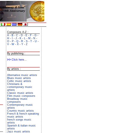
Composers A-Z :
A
-
B
-
C
-
D
-
E
-
F
-
G
-
H
-
I
-
J
-
K
-
L
-
M
-
N
-
O
-
P
-
Q
-
R
-
S
-
T
-
U
-
V
-
W
-
X
-
Y
-
Z
By publishing :
Click here...
By artists :
Alternative music artists
Blues music artists
Celtic music artists
Christians &
contemporary music
artists
Classic music artists
Film music composers
Broadway music
composers
Contemporary music
artists
Country music artists
French & french speaking
music artists
french songs music
artists
Spanish & italian music
artists
Jazz music artists