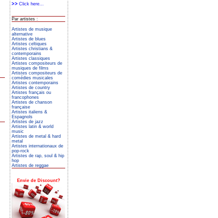
Click here...
Par artistes :
Artistes de musique
alternative
Artistes de blues
Artistes celtiques
Artistes christians &
contemporains
Artistes classiques
Artistes compositeurs de
musiques de films
Artistes compositeurs de
comédies musicales
Artistes contemporains
Artistes de country
Artistes français ou
francophones
Artistes de chanson
française
Artistes italiens &
Espagnols
Artistes de jazz
Artistes latin & world
music
Artistes de metal & hard
metal
Artistes internationaux de
pop-rock
Artistes de rap, soul & hip
hop
Artistes de reggae