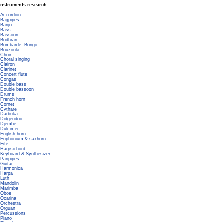
Instruments research :
Accordion
Bagpipes
Banjo
Bass
Bassoon
Bodhran
Bombarde
Bongo
Bouzouki
Choir
Choral singing
Clairon
Clarinet
Concert flute
Congas
Double bass
Double bassoon
Drums
French horn
Cornet
Cythare
Darbuka
Didgeridoo
Djembe
Dulcimer
English horn
Euphonium & saxhorn
Fife
Harpsichord
Keyboard & Synthesizer
Panpipes
Guitar
Harmonica
Harpa
Luth
Mandolin
Marimba
Oboe
Ocarina
Orchestra
Orguan
Percussions
Piano