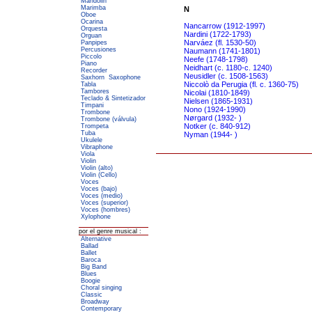
Mandolin
Marimba
N
Oboe
Ocarina
Nancarrow (1912-1997)
Orquesta
Nardini (1722-1793)
Orguan
Narváez (fl. 1530-50)
Panpipes
Percusiones
Naumann (1741-1801)
Piccolo
Neefe (1748-1798)
Piano
Neidhart (c. 1180-c. 1240)
Recorder
Neusidler (c. 1508-1563)
Saxhorn
Saxophone
Niccolò da Perugia (fl. c. 1360-75)
Tabla
Tambores
Nicolai (1810-1849)
Teclado & Sintetizador
Nielsen (1865-1931)
Timpani
Nono (1924-1990)
Trombone
Nørgard (1932- )
Trombone (válvula)
Notker (c. 840-912)
Trompeta
Tuba
Nyman (1944- )
Ukulele
Vibraphone
Viola
Violin
Violin (alto)
Violin (Cello)
Voces
Voces (bajo)
Voces (medio)
Voces (superior)
Voces (hombres)
Xylophone
por el genre musical :
Alternative
Ballad
Ballet
Baroca
Big Band
Blues
Boogie
Choral singing
Classic
Broadway
Contemporary