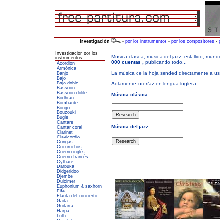
Investigación
-
por los instrumentos
-
por los compositores
-
Investigación por los
instrumentos :
Acordión
Armónica
Banjo
Bajo
Bajo doble
Bassoon
Bassoon doble
Bodhran
Bombarde
Bongo
Bouzouki
Bugle
Cantare
Cantar coral
Clarinet
Clavicordio
Congas
Cucuruchos
Cuerno inglés
Cuerno francés
Cythare
Darbuka
Didgeridoo
Djembe
Dulcimer
Euphonium & saxhorn
Fife
Flauta del concierto
Gaita
Guitarra
Harpa
Luth