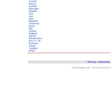
Country
Disney
Scottish
Education
Spanish
Irish
Jazz
Latin
Methode
Christmas
Opera
Pop
Popular
Ragtime
Sacred
Renaissance
Rock n' roll
Romantic
Theory
Tradition
World
-
Sitemap
-
Advertising
- free-musique.com / free-music-score.c