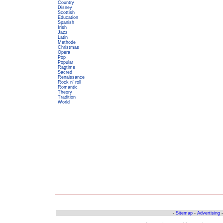
Country
Disney
Scottish
Education
Spanish
Irish
Jazz
Latin
Methode
Christmas
Opera
Pop
Popular
Ragtime
Sacred
Renaissance
Rock n' roll
Romantic
Theory
Tradition
World
-
Sitemap
-
Advertising