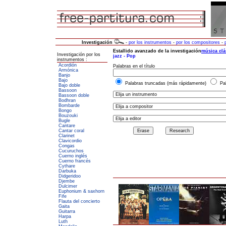
Investigación
-
por los instrumentos
-
por los compositores
-
Investigación por los
instrumentos :
Acordión
Armónica
Banjo
Bajo
Bajo doble
Bassoon
Bassoon doble
Bodhran
Bombarde
Bongo
Bouzouki
Bugle
Cantare
Cantar coral
Clarinet
Clavicordio
Congas
Cucuruchos
Cuerno inglés
Cuerno francés
Cythare
Darbuka
Didgeridoo
Djembe
Dulcimer
Euphonium & saxhorn
Fife
Flauta del concierto
Gaita
Guitarra
Harpa
Luth