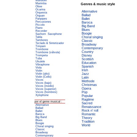
Mandolin
Marimba
Genres & music style
Oboe
Ocarina
Alternative
Orquesta
Ballad
Orguan
Ballet
Panpipes
Percusiones
Baroca
Piccolo
Big Band
Piano
Blues
Recorder
Boogie
Saxhorn
Saxophone
Choral singing
Tabla
Tambores
Classic
Teclado & Sintetizador
Broadway
Timpani
Contemporary
Trombone
Country
Trombone (válvula)
Disney
Trompeta
Tuba
Scottish
Ukulele
Education
Vibraphone
Spanish
Viola
Irish
Violin
Jazz
Violin (alto)
Violin (Cello)
Latin
Voces
Methode
Voces (bajo)
Christmas
Voces (medio)
Opera
Voces (superior)
Pop
Voces (hombres)
Xylophone
Popular
Ragtime
por el genre musical :
Sacred
Alternative
Renaissance
Ballad
Rock n' roll
Ballet
Romantic
Baroca
Big Band
Theory
Blues
Tradition
Boogie
World
Choral singing
Classic
Broadway
Contemporary