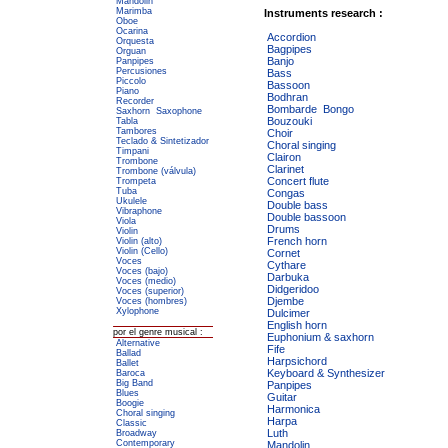
Mandolin
Marimba
Instruments research :
Oboe
Ocarina
Accordion
Orquesta
Bagpipes
Orguan
Banjo
Panpipes
Percusiones
Bass
Piccolo
Bassoon
Piano
Bodhran
Recorder
Bombarde
Bongo
Saxhorn
Saxophone
Bouzouki
Tabla
Tambores
Choir
Teclado & Sintetizador
Choral singing
Timpani
Clairon
Trombone
Clarinet
Trombone (válvula)
Concert flute
Trompeta
Tuba
Congas
Ukulele
Double bass
Vibraphone
Double bassoon
Viola
Drums
Violin
French horn
Violin (alto)
Violin (Cello)
Cornet
Voces
Cythare
Voces (bajo)
Darbuka
Voces (medio)
Didgeridoo
Voces (superior)
Djembe
Voces (hombres)
Xylophone
Dulcimer
English horn
por el genre musical :
Euphonium & saxhorn
Alternative
Fife
Ballad
Harpsichord
Ballet
Keyboard & Synthesizer
Baroca
Big Band
Panpipes
Blues
Guitar
Boogie
Harmonica
Choral singing
Harpa
Classic
Luth
Broadway
Contemporary
Mandolin