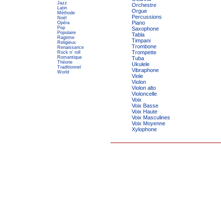
Jazz
Orchestre
Latin
Orgue
Méthode
Percussions
Noël
Piano
Opéra
Pop
Saxophone
Populaire
Tabla
Ragtime
Timpani
Religieux
Trombone
Renaissance
Trompette
Rock n' roll
Romantique
Tuba
Théorie
Ukulele
Traditionnel
Vibraphone
World
Viole
Violon
Violon alto
Violoncelle
Voix
Voix Basse
Voix Haute
Voix Masculines
Voix Moyenne
Xylophone