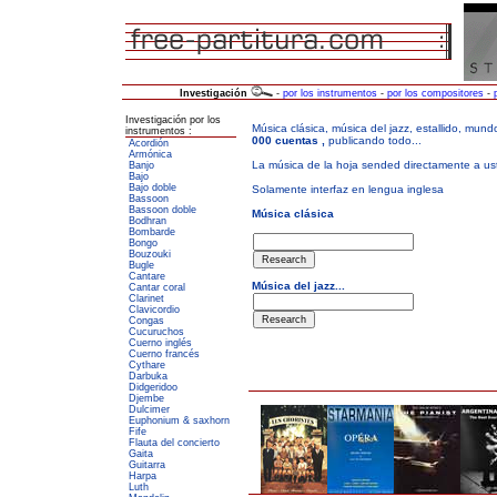
Investigación
-
por los instrumentos
-
por los compositores
-
Investigación por los
instrumentos :
Acordión
Armónica
Banjo
Bajo
Bajo doble
Bassoon
Bassoon doble
Bodhran
Bombarde
Bongo
Bouzouki
Bugle
Cantare
Cantar coral
Clarinet
Clavicordio
Congas
Cucuruchos
Cuerno inglés
Cuerno francés
Cythare
Darbuka
Didgeridoo
Djembe
Dulcimer
Euphonium & saxhorn
Fife
Flauta del concierto
Gaita
Guitarra
Harpa
Luth