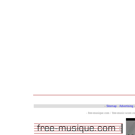
-
Sitemap
-
Advertising
- free-musique.com / free-music-score.c