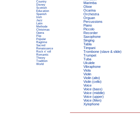
Country
Marimba
Disney
Oboe
Scottish
Ocarina
Education
Orchestra
Spanish
Irish
Orguan
Jazz
Percussions
Latin
Piano
Methode
Piccolo
Christmas
Recorder
Opera
Pop
Saxophone
Popular
Singing
Ragtime
Tabla
Sacred
Timpani
Renaissance
Trombone (slave & slide)
Rock n' roll
Romantic
Trumpet
Theory
Tuba
Tradition
Ukulele
World
Vibraphone
Viola
Violin
Violin (alto)
Violin (cello)
Voice
Voice (bass)
Voice (middle)
Voice (upper)
Voice (Men)
Xylophone