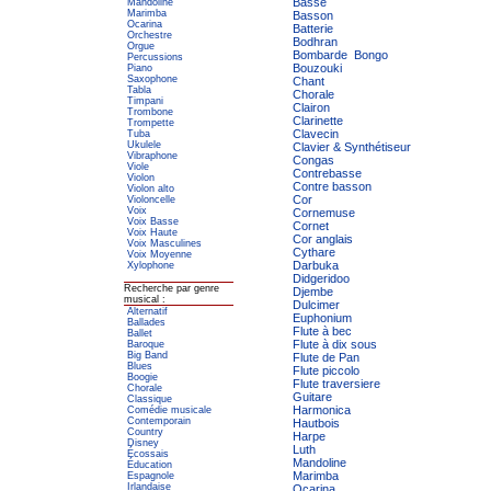
Basse
Mandoline
Marimba
Basson
Ocarina
Batterie
Orchestre
Bodhran
Orgue
Bombarde
Bongo
Percussions
Bouzouki
Piano
Saxophone
Chant
Tabla
Chorale
Timpani
Clairon
Trombone
Clarinette
Trompette
Clavecin
Tuba
Ukulele
Clavier & Synthétiseur
Vibraphone
Congas
Viole
Contrebasse
Violon
Contre basson
Violon alto
Cor
Violoncelle
Voix
Cornemuse
Voix Basse
Cornet
Voix Haute
Cor anglais
Voix Masculines
Cythare
Voix Moyenne
Darbuka
Xylophone
Didgeridoo
Recherche par genre
Djembe
musical :
Dulcimer
Alternatif
Euphonium
Ballades
Flute à bec
Ballet
Flute à dix sous
Baroque
Big Band
Flute de Pan
Blues
Flute piccolo
Boogie
Flute traversiere
Chorale
Guitare
Classique
Harmonica
Comédie musicale
Contemporain
Hautbois
Country
Harpe
Disney
Luth
Écossais
Mandoline
Éducation
Marimba
Espagnole
Irlandaise
Ocarina