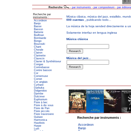
Recherche
-
par instruments
-
par compositeurs
-
par édition
Recherche par
instruments :
Accordeon
Banjo
Basse
Basson
Batterie
Bodhran
Bombarde
Bongo
Bouzouki
Chant
Chorale
Clairon
Clarinette
Clavecin
Clavier & Synthétiseur
Congas
Contrebasse
Contre basson
Cor
Cornemuse
Cornet
Cor anglais
Cythare
Darbuka
Didgeridoo
Djembe
Dulcimer
Euphonium
Flute à bec
Flute à dix sous
Flute de Pan
Flute piccolo
Flute traversiere
Guitare
Recherche par instruments :
Harmonica
Hautbois
Accordeon
Harpe
Banjo
Luth