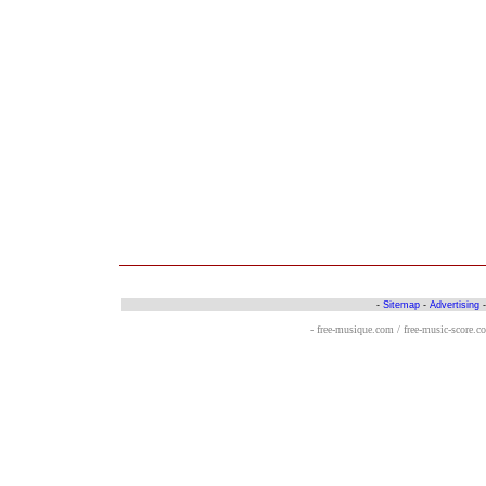
-
Sitemap
-
Advertising
- free-musique.com / free-music-score.c