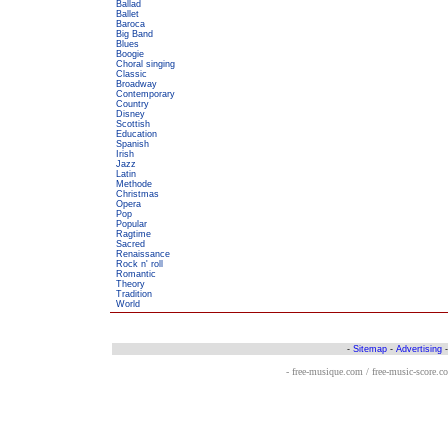
Ballad
Ballet
Baroca
Big Band
Blues
Boogie
Choral singing
Classic
Broadway
Contemporary
Country
Disney
Scottish
Education
Spanish
Irish
Jazz
Latin
Methode
Christmas
Opera
Pop
Popular
Ragtime
Sacred
Renaissance
Rock n' roll
Romantic
Theory
Tradition
World
-
Sitemap
-
Advertising
- free-musique.com / free-music-score.c