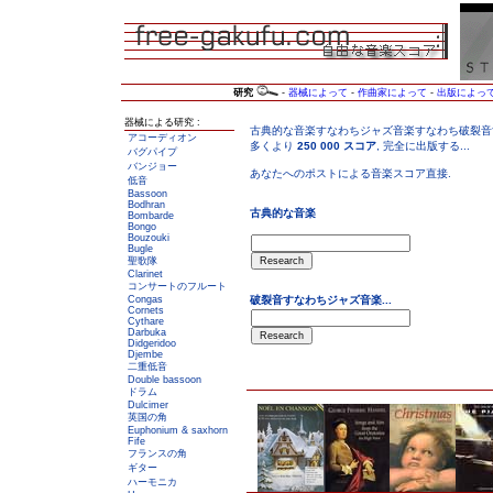
研究
-
器械によって
-
作曲家によって
-
出版によっ
器械による研究 :
アコーディオン
バグパイプ
バンジョー
低音
Bassoon
Bodhran
Bombarde
Bongo
Bouzouki
Bugle
聖歌隊
Clarinet
コンサートのフルート
Congas
Cornets
Cythare
Darbuka
Didgeridoo
Djembe
二重低音
Double bassoon
ドラム
Dulcimer
英国の角
Euphonium & saxhorn
Fife
フランスの角
ギター
ハーモニカ