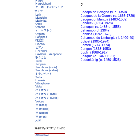
Harpa
Harpsichord
J
キーボード及びシンセ
サイザ
Jacopo da Bologna (fl. c. 1350)
Luth
Jacquet de la Guerre (c. 1666-1729)
Mandolin
Jacquet of Mantua (1483-1559)
Marimba
Janácek (1854-1928)
Oboe
Janequin (c. 1485-c. 1558)
Ocarina
Jehannot (d. 1304)
オーケストラ
Jenkins (1592-1678)
Orguan
Panpipes
Johannes de Limburgia (fl. 1400-40)
打楽器
Jolivet (1905-1974)
Piccolo
Jomelli (1714-1774)
ピアノ
Jongen (1873-1953)
Recorder
Joplin (1868-1917)
Saxhorn
Saxophone
Josquin (c. 1440-1521)
歌うこと
Judenkünig (c. 1450-1526)
Tabla
Timpani
Trombone (slide)
Trombone (valve)
トランペット
Tuba
Ukulele
Vibraphone
Viola
バイオリン
バイオリン (alto)
バイオリン (Cello)
Voices
声 (bass)
声 (middle)
声 (upper)
声 (men)
木琴
音楽的な様式による研究
:
Alternative