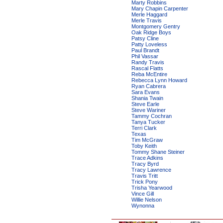
Marty Robbins
Mary Chapin Carpenter
Merle Haggard
Merle Travis
Montgomery Gentry
Oak Ridge Boys
Patsy Cline
Patty Loveless
Paul Brandt
Phil Vassar
Randy Travis
Rascal Flatts
Reba McEntire
Rebecca Lynn Howard
Ryan Cabrera
Sara Evans
Shania Twain
Steve Earle
Steve Wariner
Tammy Cochran
Tanya Tucker
Terri Clark
Texas
Tim McGraw
Toby Keith
Tommy Shane Steiner
Trace Adkins
Tracy Byrd
Tracy Lawrence
Travis Tritt
Trick Pony
Trisha Yearwood
Vince Gill
Willie Nelson
Wynonna