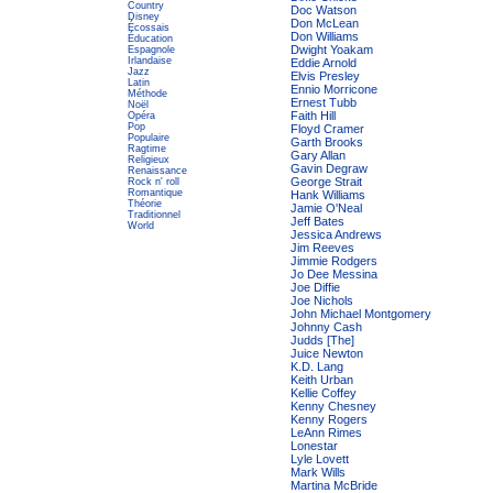
Country
Doc Watson
Disney
Don McLean
Écossais
Don Williams
Éducation
Dwight Yoakam
Espagnole
Irlandaise
Eddie Arnold
Jazz
Elvis Presley
Latin
Ennio Morricone
Méthode
Ernest Tubb
Noël
Faith Hill
Opéra
Pop
Floyd Cramer
Populaire
Garth Brooks
Ragtime
Gary Allan
Religieux
Gavin Degraw
Renaissance
George Strait
Rock n' roll
Romantique
Hank Williams
Théorie
Jamie O'Neal
Traditionnel
Jeff Bates
World
Jessica Andrews
Jim Reeves
Jimmie Rodgers
Jo Dee Messina
Joe Diffie
Joe Nichols
John Michael Montgomery
Johnny Cash
Judds [The]
Juice Newton
K.D. Lang
Keith Urban
Kellie Coffey
Kenny Chesney
Kenny Rogers
LeAnn Rimes
Lonestar
Lyle Lovett
Mark Wills
Martina McBride