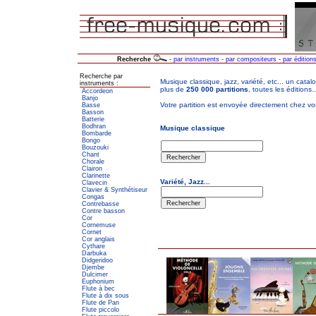
Recherche
-
par instruments
-
par compositeurs
-
par édition
Recherche par
instruments :
Accordeon
Banjo
Basse
Basson
Batterie
Bodhran
Bombarde
Bongo
Bouzouki
Chant
Chorale
Clairon
Clarinette
Clavecin
Clavier & Synthétiseur
Congas
Contrebasse
Contre basson
Cor
Cornemuse
Cornet
Cor anglais
Cythare
Darbuka
Didgeridoo
Djembe
Dulcimer
Euphonium
Flute à bec
Flute à dix sous
Flute de Pan
Flute piccolo