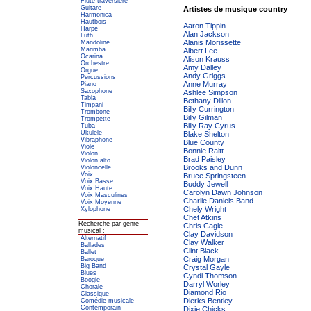
Flute traversiere
Guitare
Artistes de musique country
Harmonica
Hautbois
Aaron Tippin
Harpe
Alan Jackson
Luth
Alanis Morissette
Mandoline
Marimba
Albert Lee
Ocarina
Alison Krauss
Orchestre
Amy Dalley
Orgue
Andy Griggs
Percussions
Anne Murray
Piano
Saxophone
Ashlee Simpson
Tabla
Bethany Dillon
Timpani
Billy Currington
Trombone
Billy Gilman
Trompette
Billy Ray Cyrus
Tuba
Ukulele
Blake Shelton
Vibraphone
Blue County
Viole
Bonnie Raitt
Violon
Brad Paisley
Violon alto
Brooks and Dunn
Violoncelle
Voix
Bruce Springsteen
Voix Basse
Buddy Jewell
Voix Haute
Carolyn Dawn Johnson
Voix Masculines
Charlie Daniels Band
Voix Moyenne
Chely Wright
Xylophone
Chet Atkins
Recherche par genre
Chris Cagle
musical :
Clay Davidson
Alternatif
Clay Walker
Ballades
Clint Black
Ballet
Craig Morgan
Baroque
Big Band
Crystal Gayle
Blues
Cyndi Thomson
Boogie
Darryl Worley
Chorale
Diamond Rio
Classique
Dierks Bentley
Comédie musicale
Contemporain
Dixie Chicks